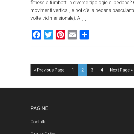
fitness e ti imbatti in diverse tipologie di pedane?
movimenti verticali, e poi c’è la pedana basculant
volte tridimensionale). A […]
Facebook
Twitter
Pinterest
Email
Condividi
« Previous Page
1
2
3
4
Next Page »
PAGINE
Contatti