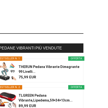
PEDANE VIBRANTI PIÙ VENDUTE
ESTSELLER N. 1
OFFERTA
THERUN Pedana Vibrante Dimagrante
99 Livelli...
75,99 EUR
ESTSELLER N. 2
OFFERTA
TLGREEN Pedana
Vibrante,Lipedema,59×34×13cm...
89,99 EUR