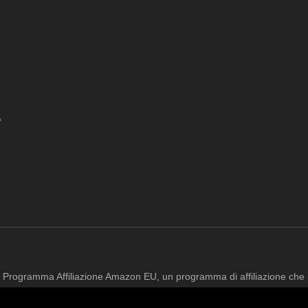
A
e il Programma Affiliazione Amazon EU, un programma di affiliazione che
k al sito Amazon.it. In qualità di Affiliato Amazon, il presente sito ric